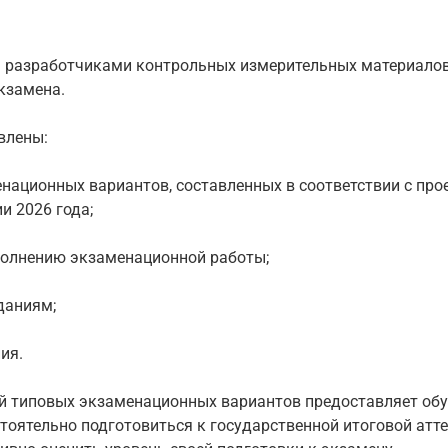
а разработчиками контрольных измерительных материалов
кзамена.
влены:
енационных вариантов, составленных в соответствии с пр
и 2026 года;
полнению экзаменационной работы;
даниям;
ия.
й типовых экзаменационных вариантов предоставляет о
оятельно подготовиться к государственной итоговой атт