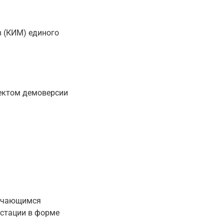
 (КИМ) единого
оектом демоверсии
бучающимся
естации в форме