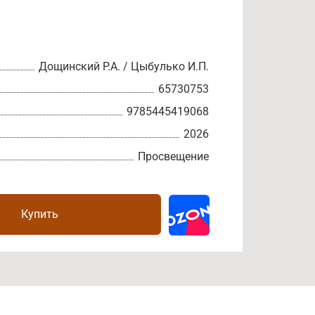
Дощинский Р.А. / Цыбулько И.П.
65730753
9785445419068
2026
Просвещение
Купить