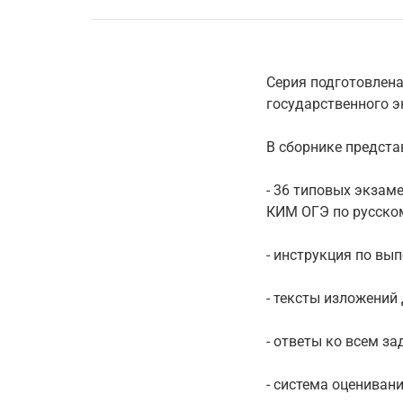
Серия подготовлен
государственного э
В сборнике предста
- 36 типовых экзам
КИМ ОГЭ по русском
- инструкция по вы
- тексты изложений
- ответы ко всем за
- система оцениван