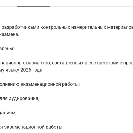
а разработчиками контрольных измерительных материалов
кзамена.
влены:
енационных вариантов, составленных в соответствии с пр
у языку 2026 года;
полнению экзаменационной работы;
 для аудирования;
даниям;
ия экзаменационной работы.