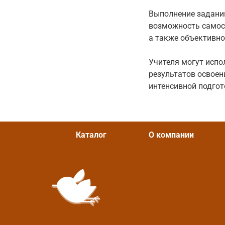
Выполнение задани
возможность самост
а также объективно
Учителя могут исп
результатов освое
интенсивной подгот
Каталог
О компании