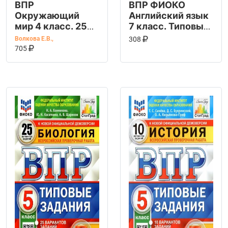
ВПР
ВПР ФИОКО
Окружающий
Английский язык
мир 4 класс. 25
7 класс. Типовые
вариантов.
задания. 10
КУПИТЬ НА OZ
В КОРЗИНУ
Волкова Е.В.
,
308
КУПИТЬ НА OZON
ФИОКО
В КОРЗИНУ
вариантов. ФГОС
705
СТАТГРАД ТЗ.
ФГОС (с новыми
картами)