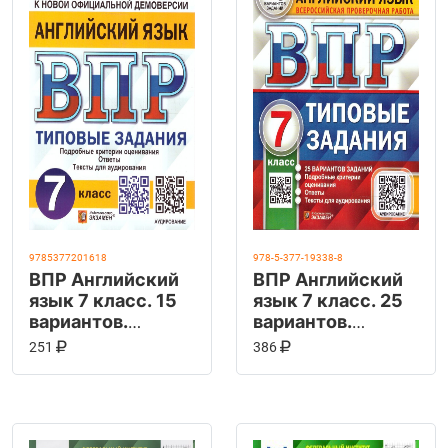
9785377201618
978-5-377-19338-8
ВПР Английский
ВПР Английский
язык 7 класс. 15
язык 7 класс. 25
вариантов.
вариантов.
ФИОКО
Типовые задания
КУПИТЬ НА OZON
КУПИТЬ НА OZ
В КОРЗИНУ
В КОРЗИНУ
251
386
СТАТГРАД ТЗ
+ Аудирование.
ФГОС +
ФИОКО.
Аудирование
СТАТГРАД. ФГОС