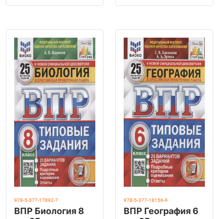
978-5-377-17892-7
978-5-377-18156-9
ВПР Биология 8
ВПР География 6