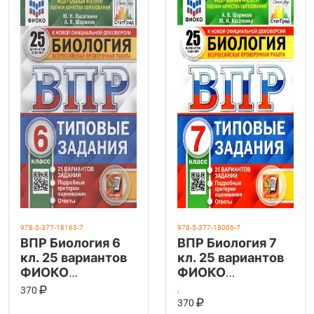
978-5-377-18163-7
978-5-377-18006-7
ВПР Биология 6
ВПР Биология 7
кл. 25 вариантов
кл. 25 вариантов
ФИОКО
ФИОКО
СТАТГРАД ТЗ
СТАТГРАД ТЗ
КУПИТЬ НА OZON
В КОРЗИНУ
370
,
КУПИТЬ НА OZ
ФГОС (Экзамен)
ФГОС (Экзамен)
В КОРЗИНУ
370