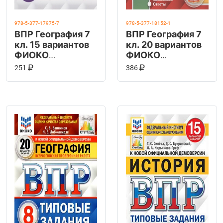
978-5-377-17975-7
978-5-377-18152-1
ВПР География 7
ВПР География 7
кл. 15 вариантов
кл. 20 вариантов
ФИОКО
ФИОКО
СТАТГРАД ТЗ
СТАТГРАД ТЗ
КУПИТЬ НА OZON
КУПИТЬ НА OZ
В КОРЗИНУ
В КОРЗИНУ
251
386
ФГОС (Экзамен)
ФГОС (Экзамен)