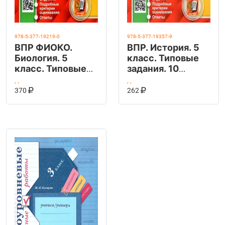
978-5-377-19219-0
978-5-377-19357-9
ВПР ФИОКО.
ВПР. История. 5
Биология. 5
класс. Типовые
класс. Типовые
задания. 10
задания. 25
вариантов. ФГОС
,
,
,
,
КУПИТЬ НА OZON
КУПИТЬ НА OZ
вариантов. ФГОС
В КОРЗИНУ
В КОРЗИНУ
370
262