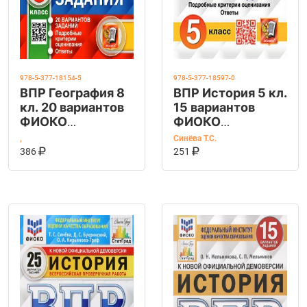
978-5-377-18154-5
978-5-377-18597-0
ВПР География 8
ВПР История 5 кл.
кл. 20 вариантов
15 вариантов
ФИОКО
ФИОКО
СТАТГРАД ТЗ
СТАТГРАД ТЗ
,
Синёва Т.С.
КУПИТЬ НА OZON
КУПИТЬ НА OZ
ФГОС (Экзамен)
В КОРЗИНУ
ФГОС (Экзамен)
В КОРЗИНУ
386
251