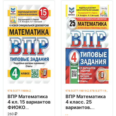
978-5-377-19806-2
978-5-377-19819-2; 978-5-377-19363-0
ВПР Математика
ВПР Математика
4 кл. 15 вариантов
4 класс. 25
ФИОКО
вариантов.
СТАТГРАД ТЗ
ФИОКО.
КУПИТЬ НА OZON
В КОРЗИНУ
260
,
,