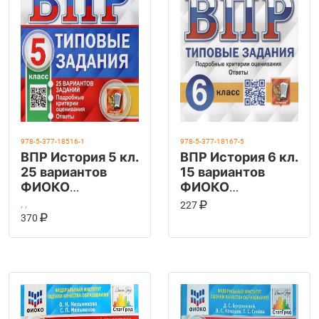
978-5-377-18516-1
978-5-377-18167-5
ВПР История 5 кл.
ВПР История 6 кл.
25 вариантов
15 вариантов
ФИОКО
ФИОКО
СТАТГРАД.ТЗ
СТАТГРАД ФГОС
КУПИТЬ НА OZ
В КОРЗИНУ
,
,
227
КУПИТЬ НА OZON
ФГОС (Экзамен)
В КОРЗИНУ
(Экзамен)
370