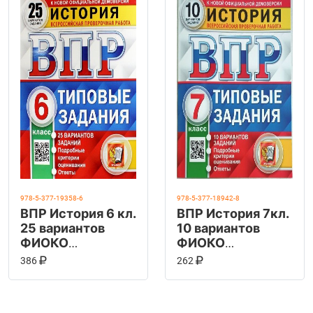
978-5-377-19358-6
978-5-377-18942-8
ВПР История 6 кл.
ВПР История 7кл.
25 вариантов
10 вариантов
ФИОКО
ФИОКО
СТАТГРАД ФГОС
СТАТГРАД ТЗ
КУПИТЬ НА OZON
КУПИТЬ НА OZ
В КОРЗИНУ
В КОРЗИНУ
386
262
(Экзамен)
ФГОС (Экзамен)