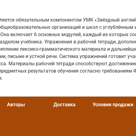
вляется обязательным компонентом УМК «Звёздный англий
общеобразовательных организаций и школ с углублённым 
 Она включает 6 основных модулей, каждый из которых со
зделом учебника. Упражнения в рабочей тетради, дополня
епление лексико-грамматического материала и дальнейше
нии, письме и устной речи. Система упражнений готовит уч
сса. Материалы рабочей тетради способствуют достижени
предметных результатов обучения согласно требованиям 
я.
Авторы
Доставка
Условия продажи