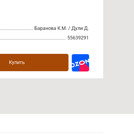
Баранова К.М. / Дули Д.
55639291
Купить