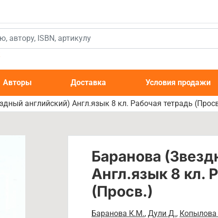
к
Авторы
Доставка
Условия продажи
здный английский) Англ.язык 8 кл. Рабочая тетрадь (Просв
Баранова (Звезд
Англ.язык 8 кл. 
(Просв.)
Баранова К.М.
,
Дули Д.
,
Копылова 