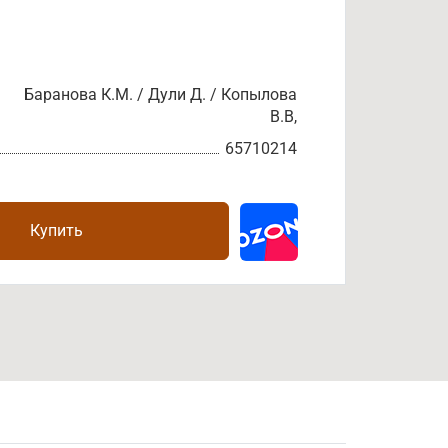
Баранова К.М. / Дули Д. / Копылова
В.В,
65710214
Купить