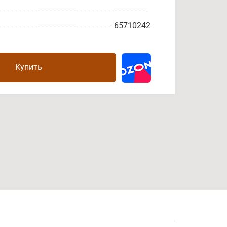
65710242
Купить