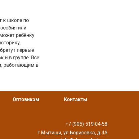
т к школе по
пособия или
поможет ребёнку
моторику,
обретут первые
 и в группе. Все
м, работающим в
Оптовикам
Контакты
+7 (905) 519-04-58
г.Мытищи, ул.Борисовка, д.4А