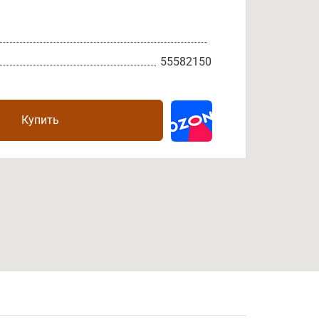
55582150
Купить