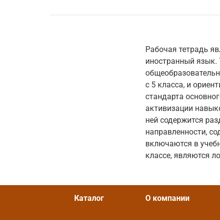
Рабочая тетрадь я
иностранный язык. 
общеобразовательн
с 5 класса, и орие
стандарта основног
активизации навыко
ней содержится раз
направленности, со
включаются в учебн
классе, являются л
Каталог
О компании