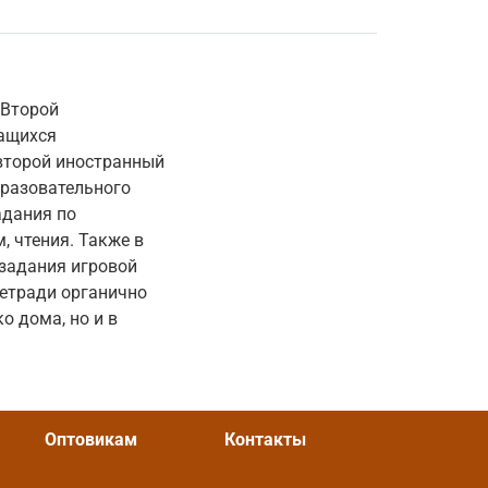
 Второй
чащихся
второй иностранный
бразовательного
адания по
 чтения. Также в
 задания игровой
тетради органично
о дома, но и в
Оптовикам
Контакты