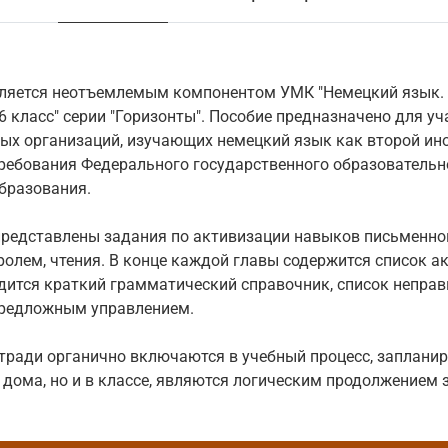
вляется неотъемлемым компонентом УМК "Немецкий язык.
6 класс" серии "Горизонты". Пособие предназначено для у
х организаций, изучающих немецкий язык как второй ино
ребования Федерального государственного образовательн
бразования.
представлены задания по активизации навыков письменно
олем, чтения. В конце каждой главы содержится список ак
дится краткий грамматический справочник, список неправ
предложным управлением.
тради органично включаются в учебный процесс, заплани
 дома, но и в классе, являются логическим продолжением 