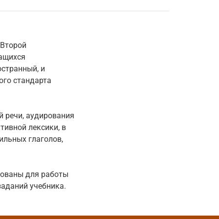
 Второй
чащихся
странный, и
ого стандарта
й речи, аудирования
тивной лексики, в
ильных глаголов,
рованы для работы
заданий учебника.