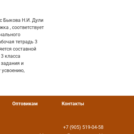
с Быкова Н.И. Дули
жка , соответствует
ачального
абочая тетрадь 3
ляется составной
 3 класса
 задания и
 усвоению,
Оптовикам
Контакты
+7 (905) 519-04-58