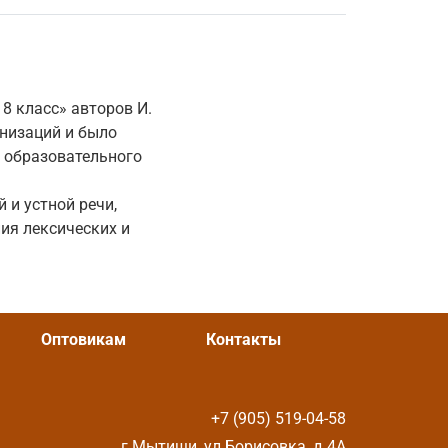
 класс» авторов И.
анизаций и было
о образовательного
 и устной речи,
ия лексических и
Оптовикам
Контакты
+7 (905) 519-04-58
г.Мытищи, ул.Борисовка, д.4А