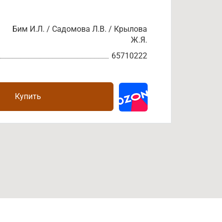
Бим И.Л. / Садомова Л.В. / Крылова
Ж.Я.
65710222
Купить