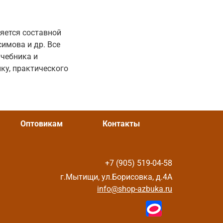
яется составной
симова и др. Все
учебника и
ку, практического
Оптовикам
Контакты
+7 (905) 519-04-58
г.Мытищи, ул.Борисовка, д.4А
info@shop-azbuka.ru