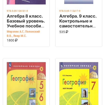
978-5-09-106181-9
978-5-09-113417-9
Алгебра 8 класс.
Алгебра. 9 класс.
Базовый уровень.
Контрольные и
Учебное пособие.
самостоятельные
ФГОС
работы
КУПИТЬ НА OZ
В КОРЗИНУ
Мерзляк А.Г.
,
Полонский
535
В.Б.
,
Якир М.С.
КУПИТЬ НА OZON
В КОРЗИНУ
1800