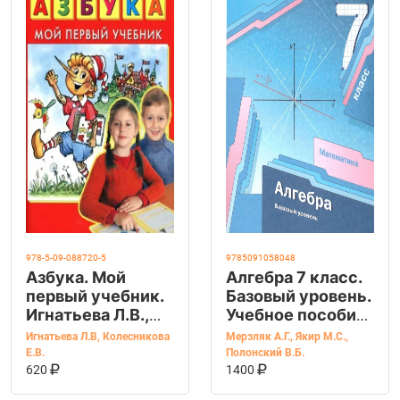
978-5-09-088720-5
9785091058048
Азбука. Мой
Алгебра 7 класс.
первый учебник.
Базовый уровень.
Игнатьева Л.В.,
Учебное пособие.
Колесникова Е.В.
УМК Алгебра
Игнатьева Л.В
,
Колесникова
Мерзляк А.Г.
,
Якир М.С.
,
Мерзляка А. Г.,
Е.В.
Полонский В.Б.
КУПИТЬ НА OZON
КУПИТЬ НА OZ
В КОРЗИНУ
В КОРЗИНУ
Полонского В.Б.
620
1400