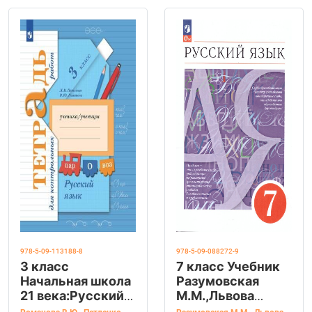
978-5-09-113188-8
978-5-09-088272-9
3 класс
7 класс Учебник
Начальная школа
Разумовская
21 века:Русский
М.М.,Львова
язык. Тетрадь
С.И.,Капинос В.И.