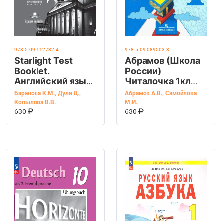
978-5-09-112732-4
978-5-09-089503-3
Starlight Test
Абрамов (Школа
Booklet.
России)
Английский язык.
Читалочка 1кл
5 класс.
(Просв.)
Баранова К.М.
,
Дули Д.
,
Абрамов А.В.
,
Самойлова
Контрольные
Копылова В.В.
М.И.
КУПИТЬ НА OZON
КУПИТЬ НА OZ
В КОРЗИНУ
В КОРЗИНУ
задания
630
630