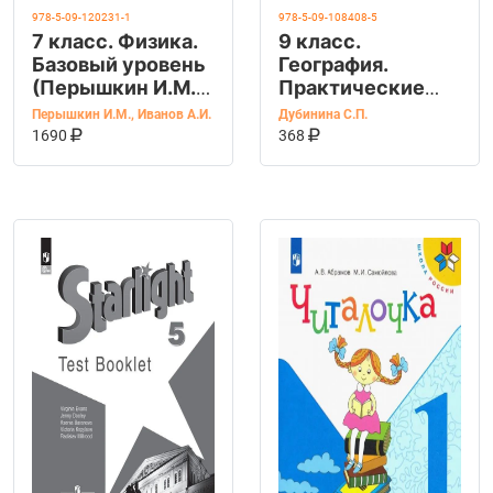
978-5-09-120231-1
978-5-09-108408-5
7 класс. Физика.
9 класс.
Базовый уровень
География.
(Перышкин И.М.,
Практические
Иванов А.И.)
работы
Перышкин И.М.
,
Иванов А.И.
Дубинина С.П.
КУПИТЬ НА OZON
КУПИТЬ НА OZ
Учебник
В КОРЗИНУ
(Дубинина С.П.)
В КОРЗИНУ
1690
368
(Полярная
звезда)
Просвещение