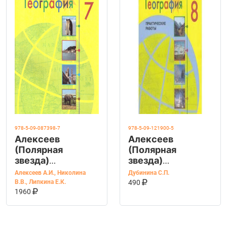
978-5-09-087398-7
978-5-09-121900-5
Алексеев
Алексеев
(Полярная
(Полярная
звезда)
звезда)
География 7
География 8 кл.
Алексеев А.И.
,
Николина
Дубинина С.П.
КУПИТЬ НА OZ
класс
Практические
В КОРЗИНУ
В.В.
,
Липкина Е.К.
490
КУПИТЬ НА OZON
В КОРЗИНУ
работы
1960