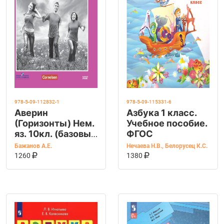
978-5-09-112832-1
978-5-09-115331-6
Аверин
Азбука 1 класс.
(Горизонты) Нем.
Учебное пособие.
яз. 10кл. (базовый
ФГОС
уровень)Тетрадь-
Бажанов А.Е.
Нечаева Н.В.
,
Белорусец К.С.
КУПИТЬ НА OZON
КУПИТЬ НА OZ
тренажер
В КОРЗИНУ
В КОРЗИНУ
1260
1380