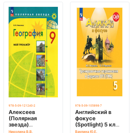
978-5-09-121240-2
978-5-09-105898-7
Алексеев
Английский в
(Полярная
фокусе
звезда)
(Spotlight) 5 кл
География 9
Тренировочные
Николина В.В.
Ваулина Ю.Е.