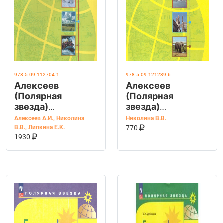
978-5-09-112704-1
978-5-09-121239-6
Алексеев
Алексеев
(Полярная
(Полярная
звезда)
звезда)
География 5-6 кл.
География 7 кл.
Алексеев А.И.
,
Николина
Николина В.В.
КУПИТЬ НА OZ
новый ФГОС.
Мой тренажер
В КОРЗИНУ
В.В.
,
Липкина Е.К.
770
КУПИТЬ НА OZON
В КОРЗИНУ
(Просв.)
1930