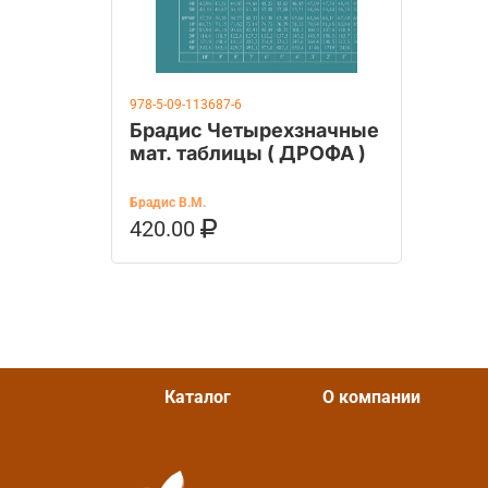
978-5-09-113687-6
Брадис Четырехзначные
мат. таблицы ( ДРОФА )
Брадис В.М.
420.00
В КОРЗИНУ
КУПИТЬ НА OZON
Каталог
О компании