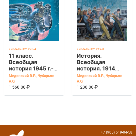
978-5-09-121220-4
978-5-09-121219-8
11 класс.
История.
Всеобщая
Всеобщая
история 1945 г.-
история. 1914
начало XXI в.
1945 годы. 10
Мединский В.Р.
,
Чубарьян
Мединский В.Р.
,
Чубарьян
(базовый
класс. Учебник.
А.О.
А.О.
В КОРЗИНУ
КУПИТЬ НА OZON
В КОРЗИНУ
КУПИТЬ НА OZ
уровень)
Базовый уровень
1 560.00
1 230.00
(Мединский В.Р.,
Чубарьян А.О.)
Учебник
+7 (905) 519-04-58