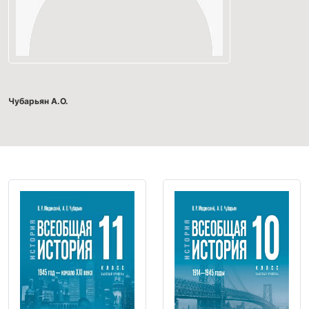
Чубарьян А.О.