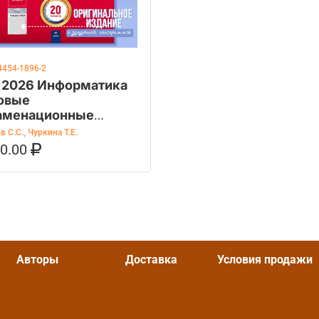
4454-1896-2
 2026 Информатика
овые
аменационные
ианты 20 вариантов
в С.С.
,
Чуркина Т.Е.
90.00
ОРЗИНУ
КУПИТЬ НА OZON
Авторы
Доставка
Условия продажи