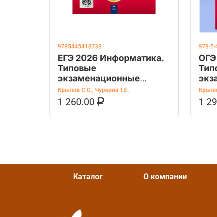
9785445418733
978-5-
ЕГЭ 2026 Информатика.
ОГЭ
Типовые
Тип
экзаменационные
экз
варианты 20 вариантов
вар
Крылов С.С.
,
Чуркина Т.Е.
Крыло
1 260.00
1 2
В КОРЗИНУ
КУПИТЬ НА OZON
В К
Каталог
О компании