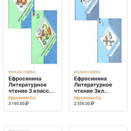
978-5-09-112325-8
978-5-09-118225-5
Ефросинина
Ефросинина
Литературное
Литературное
чтение 3 класс.
чтение 3кл.
Учебное пособие.
Учебная
Ефросинина Л.А.
Ефросинина Л.А.
В 2 ч
В КОРЗИНУ
КУПИТЬ НА OZON
хрестоматия в 2х
В КОРЗИНУ
КУПИТЬ НА OZ
3 190.00
2 356.00