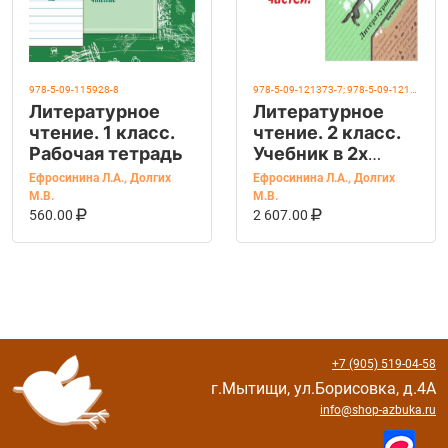
978-5-09-115928-8
978-5-09-121373-7; 978-5-09-121374-4
Литературное
Литературное
чтение. 1 класс.
чтение. 2 класс.
Рабочая тетрадь
Учебник в 2х
частях
Ефросинина Л.А.
,
Долгих
Ефросинина Л.А.
,
Долгих
(КОМПЛЕКТ).
М.В.
М.В.
В КОРЗИНУ
КУПИТЬ НА OZON
В КОРЗИНУ
КУПИТЬ НА OZ
Ефросинина.
560.00
2 607.00
Новый ФГОС.
+7 (905) 519-04-58
г.Мытищи, ул.Борисовка, д.4А
info@shop-azbuka.ru