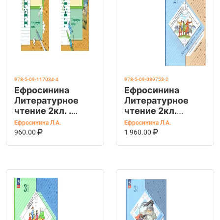
978-5-09-117034-4
978-5-09-089753-2
Ефросинина
Ефросинина
Литературное
Литературное
чтение 2кл. .
чтение 2кл.
Рабочая тетрадь.
Хрестоматия. В 2
Ефросинина Л.А.
Ефросинина Л.А.
В 2х частях
В КОРЗИНУ
КУПИТЬ НА OZON
частях
В КОРЗИНУ
КУПИТЬ НА OZ
960.00
1 960.00