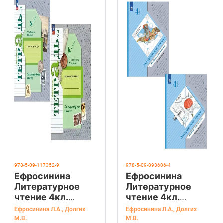
978-5-09-117352-9
978-5-09-093606-4
Ефросинина
Ефросинина
Литературное
Литературное
чтение 4кл.
чтение 4кл.
Рабочая тетрадь
Учебная
Ефросинина Л.А.
,
Долгих
Ефросинина Л.А.
,
Долгих
в 2х частях
хрестоматия в 2х
М.В.
М.В.