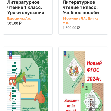
Литературное
Литературное
чтение 1 класс.
чтение 1 класс.
Уроки слушания.
Учебное пособие.
Рабочая тетрадь.
УМК
Ефросинина Л.А.
Ефросинина Л.А.
,
Долгих
ФГОС
В КОРЗИНУ
КУПИТЬ НА OZON
Литературное
505.00
М.В.
В КОРЗИНУ
КУПИТЬ НА OZ
чтение.
1 600.00
Ефросинина Л.А.
ФГОС