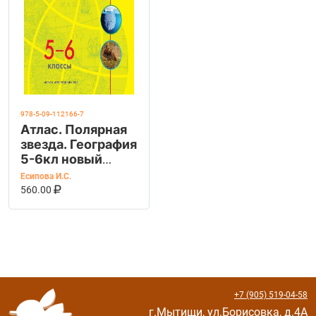
978-5-09-112166-7
Атлас. Полярная
звезда. География
5-6кл новый
ФГОС. С новыми
Есипова И.С.
регионами РФ
В КОРЗИНУ
КУПИТЬ НА OZON
560.00
(Просв.)
+7 (905) 519-04-58
г.Мытищи, ул.Борисовка, д.4А