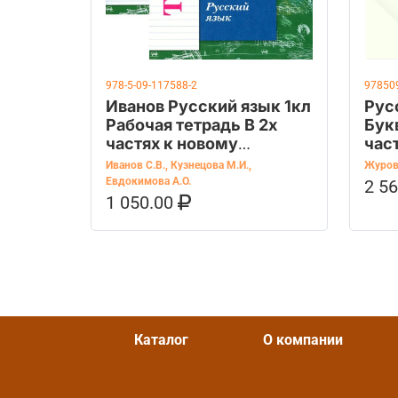
978-5-09-117588-2
97850
Иванов Русский язык 1кл
Рус
Рабочая тетрадь В 2х
Бук
частях к новому
час
учебному пособию
XXI
Иванов С.В.
,
Кузнецова М.И.
,
Журова
Евдокимова А.О.
2 5
В К
1 050.00
В КОРЗИНУ
КУПИТЬ НА OZON
Каталог
О компании