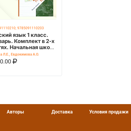
91110210; 9785091110203
ский язык 1 класс.
варь. Комплект в 2-х
тях. Начальная школа
 века. ФГОС
 Л.Е.
,
Евдокимова А.О.
60.00
ОРЗИНУ
КУПИТЬ НА OZON
Авторы
Доставка
Условия продажи