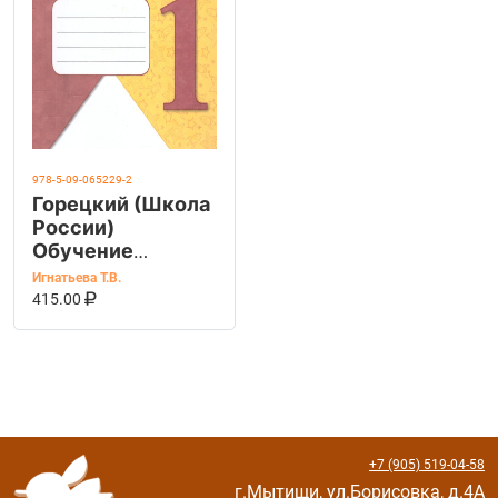
978-5-09-065229-2
Горецкий (Школа
России)
Обучение
грамоте. Тесты 1
Игнатьева Т.В.
класс. (Просв.)
В КОРЗИНУ
КУПИТЬ НА OZON
415.00
+7 (905) 519-04-58
г.Мытищи, ул.Борисовка, д.4А