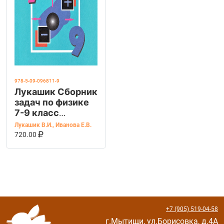
978-5-09-096811-9
Лукашик Сборник
задач по физике
7-9 класс
(Просвещение.)
Лукашик В.И.
,
Иванова Е.В.
В КОРЗИНУ
КУПИТЬ НА OZON
720.00
+7 (905) 519-04-58
г.Мытищи, ул.Борисовка, д.4А