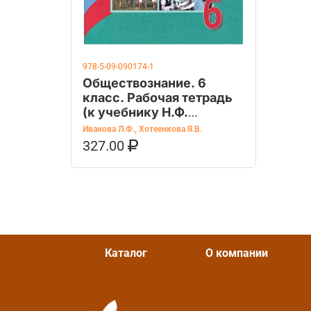
978-5-09-090174-1
Обществознание. 6
класс. Рабочая тетрадь
(к учебнику Н.Ф.
Виноградовой)
Иванова Л.Ф.
,
Хотеенкова Я.В.
327.00
В КОРЗИНУ
КУПИТЬ НА OZON
Каталог
О компании