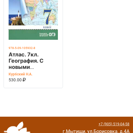
978-5-09-105932-8
Атлас. 7кл.
География. С
новыми
регионами
Курбский Н.А.
РФ(Просв.)
В КОРЗИНУ
КУПИТЬ НА OZON
530.00
+7 (905) 519-04-58
г.Мытищи, ул.Борисовка, д.4А