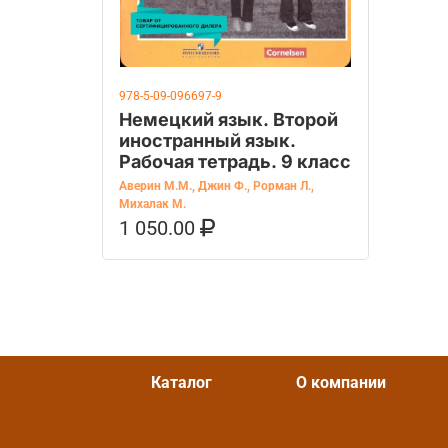
978-5-09-096697-9
Немецкий язык. Второй
иностранный язык.
Рабочая тетрадь. 9 класс
Аверин М.М.
,
Джин Ф.
,
Рорман Л.
,
Михалак М.
1 050.00
В КОРЗИНУ
КУПИТЬ НА OZON
Каталог
О компании