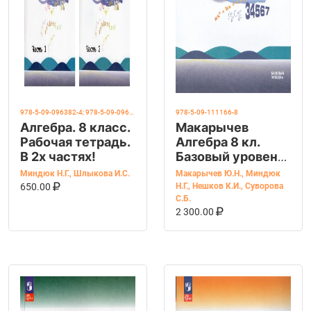
978-5-09-096382-4; 978-5-09-096383-1
978-5-09-111166-8
Алгебра. 8 класс.
Макарычев
Рабочая тетрадь.
Алгебра 8 кл.
В 2х частях!
Базовый уровень.
Учебник новый
Миндюк Н.Г.
,
Шлыкова И.С.
Макарычев Ю.Н.
,
Миндюк
В КОРЗИНУ
КУПИТЬ НА OZON
ФГОС.(Просв.)
650.00
Н.Г.
,
Нешков К.И.
,
Суворова
С.Б.
В КОРЗИНУ
КУПИТЬ НА OZ
2 300.00