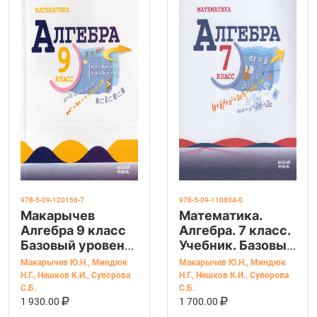
978-5-09-120156-7
978-5-09-110804-0
Макарычев
Математика.
Алгебра 9 класс
Алгебра. 7 класс.
Базовый уровень.
Учебник. Базовый
Учебник
уровень
Макарычев Ю.Н.
,
Миндюк
Макарычев Ю.Н.
,
Миндюк
Н.Г.
,
Нешков К.И.
,
Суворова
Н.Г.
,
Нешков К.И.
,
Суворова
С.Б.
С.Б.
В КОРЗИНУ
КУПИТЬ НА OZON
В КОРЗИНУ
КУПИТЬ НА OZ
1 930.00
1 700.00