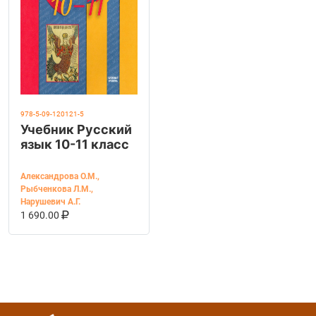
978-5-09-120121-5
Учебник Русский
язык 10-11 класс
Александрова О.М.
,
Рыбченкова Л.М.
,
Нарушевич А.Г.
В КОРЗИНУ
КУПИТЬ НА OZON
1 690.00