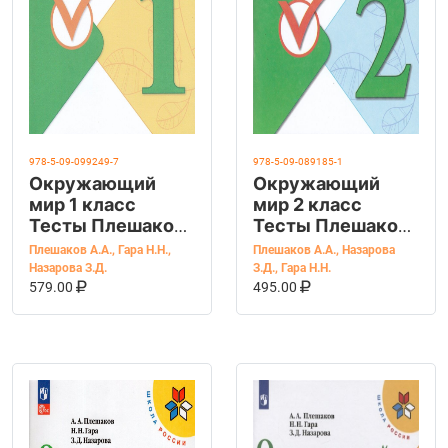
978-5-09-099249-7
978-5-09-089185-1
Окружающий
Окружающий
мир 1 класс
мир 2 класс
Тесты Плешаков
Тесты Плешаков
А.А., Гара Н.Н.,
А.А., Назарова
Плешаков А.А.
,
Гара Н.Н.
,
Плешаков А.А.
,
Назарова
Назарова З.Д.
З.Д., Гара Н.Н.
Назарова З.Д.
З.Д.
,
Гара Н.Н.
В КОРЗИНУ
КУПИТЬ НА OZON
В КОРЗИНУ
КУПИТЬ НА OZ
579.00
495.00