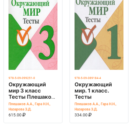
978-5-09-099251-0
978-5-09-089184-4
Окружающий
Окружающий
мир 3 класс
мир. 1 класс.
Тесты Плешаков
Тесты
А.А., Гара Н.Н.,
Плешаков А.А.
,
Гара Н.Н.
,
Плешаков А.А.
,
Гара Н.Н.
,
Назарова З.Д.
Назарова З.Д.
Назарова З.Д.
В КОРЗИНУ
КУПИТЬ НА OZON
В КОРЗИНУ
КУПИТЬ НА OZ
615.00
334.00