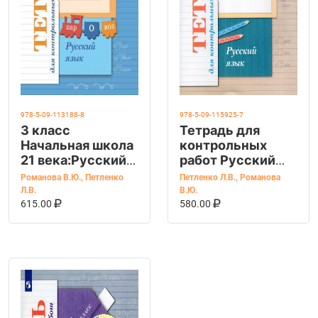
978-5-09-113188-8
978-5-09-115925-7
3 класс
Тетрадь для
Начальная школа
контрольных
21 века:Русский
работ Русский
язык. Тетрадь
язык 2 класс
Романова В.Ю.
,
Петленко
Петленко Л.В.
,
Романова
для контрольных
Л.В.
В.Ю.
В КОРЗИНУ
КУПИТЬ НА OZON
В КОРЗИНУ
КУПИТЬ НА OZ
работ (Романова
615.00
580.00
В.Ю., Петленко
Л.В.) издание 8-е