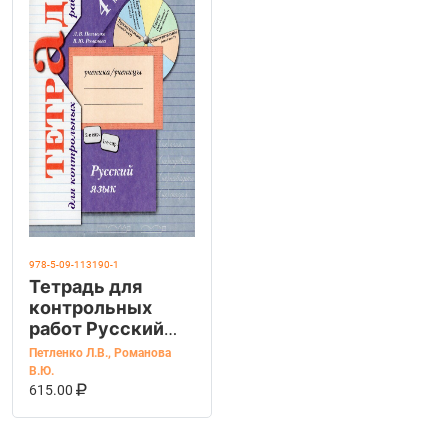
978-5-09-113190-1
Тетрадь для
контрольных
работ Русский
язык 4 класс
Петленко Л.В.
,
Романова
В.Ю.
В КОРЗИНУ
КУПИТЬ НА OZON
615.00