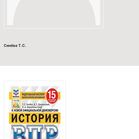
Синёва Т.С.