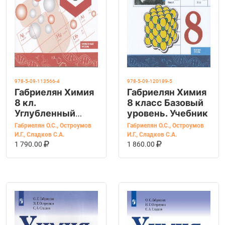
978-5-09-113566-4
978-5-09-120189-5
Габриелян Химия
Габриелян Химия
8 кл.
8 класс Базовый
Углубленный
уровень. Учебник
уровень. Учебник
Габриелян О.С.
,
Остроумов
Габриелян О.С.
,
Остроумов
И.Г.
,
Сладков С.А.
И.Г.
,
Сладков С.А.
В КОРЗИНУ
КУПИТЬ НА OZON
В КОРЗИНУ
КУПИТЬ НА OZ
1 790.00
1 860.00