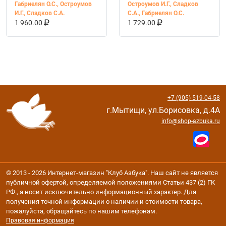
Габриелян О.С.
,
Остроумов
Остроумов И.Г.
,
Сладков
И.Г.
,
Сладков С.А.
С.А.
,
Габриелян О.С.
В КОРЗИНУ
КУПИТЬ НА OZON
В КОРЗИНУ
КУПИТЬ НА OZ
1 960.00
1 729.00
+7 (905) 519-04-58
г.Мытищи, ул.Борисовка, д.4А
info@shop-azbuka.ru
© 2013 - 2026 Интернет-магазин "Клуб Азбука". Наш сайт не является
публичной офертой, определяемой положениями Статьи 437 (2) ГК
РФ., а носит исключительно информационный характер. Для
получения точной информации о наличии и стоимости товара,
пожалуйста, обращайтесь по нашим телефонам.
Правовая информация