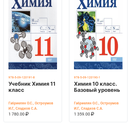
978-5-09-120191-8
978-5-09-120190-1
Учебник Химия 11
Химия 10 класс.
класс
Базовый уровень
Габриелян О.С.
,
Остроумов
Габриелян О.С.
,
Остроумов
И.Г.
,
Сладков С.А.
И.Г.
,
Сладков С.А.
В КОРЗИНУ
КУПИТЬ НА OZON
В КОРЗИНУ
КУПИТЬ НА OZ
1 780.00
1 359.00