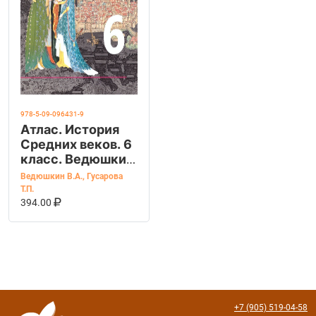
978-5-09-096431-9
Атлас. История
Средних веков. 6
класс. Ведюшкин
В. А.
Ведюшкин В.А.
,
Гусарова
Т.П.
В КОРЗИНУ
КУПИТЬ НА OZON
394.00
+7 (905) 519-04-58