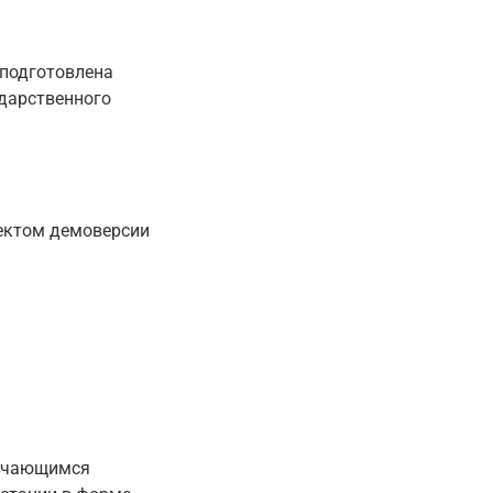
 подготовлена
дарственного
оектом демоверсии
бучающимся