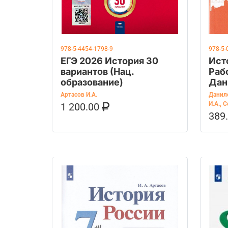
978-5-4454-1798-9
978-5-
ЕГЭ 2026 История 30
Ист
вариантов (Нац.
Раб
образование)
Дан
Л.Г.
Артасов И.А.
Данило
И.А.
,
С
1 200.00
В КОРЗИНУ
КУПИТЬ НА OZON
389
В К