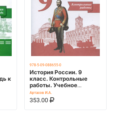
978-5-09-088655-0
История России. 9
дь к
класс. Контрольные
работы. Учебное
пособие
Артасов И.А.
353.00
OZON
В КОРЗИНУ
КУПИТЬ НА OZON