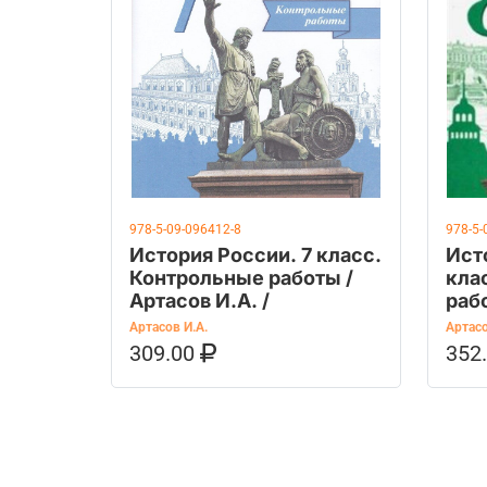
978-5-09-096412-8
978-5-
История России. 7 класс.
Ист
Контрольные работы /
кла
Артасов И.А. /
раб
Артасов И.А.
Артасо
309.00
352
В КОРЗИНУ
КУПИТЬ НА OZON
В К