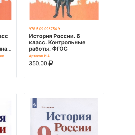
978-5-09-096754-9
асс
История России. 6
класс. Контрольные
ина
работы. ФГОС
сов
Артасов И.А.
350.00
В КОРЗИНУ
КУПИТЬ НА OZON
OZON