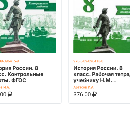
09-096415-9
978-5-09-096418-0
ория России. 8
История России. 8
сс. Контрольные
класс. Рабочая тетра
оты. ФГОС
учебнику Н.М.
Арсентьева, А.А.
в И.А.
Артасов И.А.
Данилова. ФГОС
.00
376.00
ОРЗИНУ
КУПИТЬ НА OZON
В КОРЗИНУ
КУПИТЬ НА 