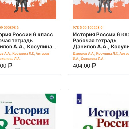
09-090393-6
978-5-09-100298-0
ория России 6 класс
История России 6 кл
очая тетрадь
Рабочая тетрадь
илов А.А., Косулина
Данилов А.А., Косул
Л.Г., Артасов И.А.
в А.А.
,
Косулина Л.Г.
,
Артасов
Данилов А.А.
,
Косулина Л.Г.
,
Арта
околова Л.А.
И.А.
,
Соколова Л.А.
.00
404.00
ОРЗИНУ
КУПИТЬ НА OZON
В КОРЗИНУ
КУПИТЬ НА 