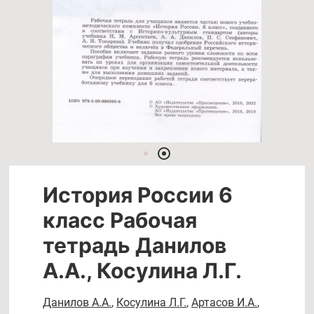
История России 6
класс Рабочая
тетрадь Данилов
А.А., Косулина Л.Г.
Данилов А.А.
,
Косулина Л.Г.
,
Артасов И.А.
,