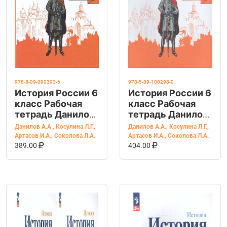
978-5-09-090393-6
978-5-09-100298-0
История России 6
История России 6
класс Рабочая
класс Рабочая
тетрадь Данилов
тетрадь Данилов
А.А., Косулина
А.А., Косулина
Данилов А.А.
,
Косулина Л.Г.
,
Данилов А.А.
,
Косулина Л.Г.
,
Л.Г.
Л.Г., Артасов И.А.
Артасов И.А.
,
Соколова Л.А.
Артасов И.А.
,
Соколова Л.А.
В КОРЗИНУ
КУПИТЬ НА OZON
В КОРЗИНУ
КУПИТЬ НА OZ
389.00
404.00