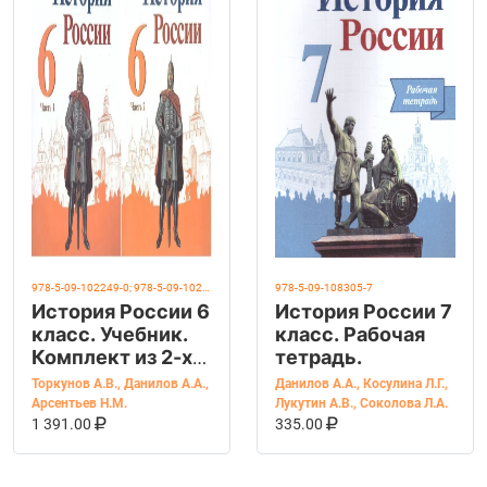
978-5-09-102249-0; 978-5-09-102248-3
978-5-09-108305-7
История России 6
История России 7
класс. Учебник.
класс. Рабочая
Комплект из 2-х
тетрадь.
частей. ФГОС
Торкунов А.В.
,
Данилов А.А.
,
Данилов А.А.
,
Косулина Л.Г.
,
Арсентьев Н.М.
Лукутин А.В.
,
Соколова Л.А.
В КОРЗИНУ
КУПИТЬ НА OZON
В КОРЗИНУ
КУПИТЬ НА OZ
1 391.00
335.00