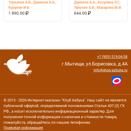
частей. УМК
Торкунов А.В.
,
Данилов А.А.
,
Данилов А.А.
,
Косулина Л.Г.
,
"История России
Курукин И.В.
Лукутин А.В.
,
Макарова М.И.
В КОРЗИНУ
КУПИТЬ НА OZON
В КОРЗИНУ
КУПИТЬ НА OZ
Торкунова А.В."
1 890.00
644.00
ФГОС
+7 (905) 519-04-58
г.Мытищи, ул.Борисовка, д.4А
info@shop-azbuka.ru
© 2013 - 2026 Интернет-магазин "Клуб Азбука". Наш сайт не является
публичной офертой, определяемой положениями Статьи 437 (2) ГК
РФ., а носит исключительно информационный характер. Для
получения точной информации о наличии и стоимости товара,
пожалуйста, обращайтесь по нашим телефонам.
Правовая информация