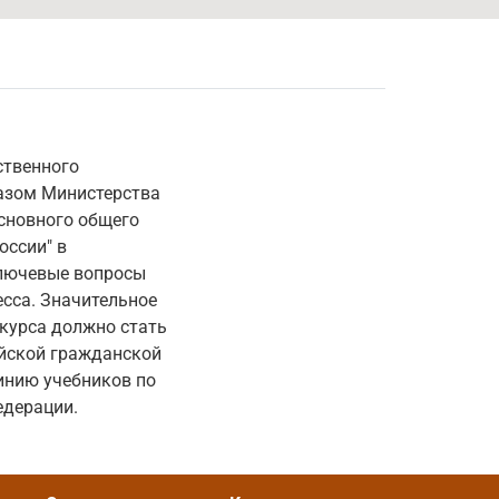
ственного
казом Министерства
основного общего
оссии" в
ключевые вопросы
есса. Значительное
курса должно стать
ийской гражданской
инию учебников по
едерации.