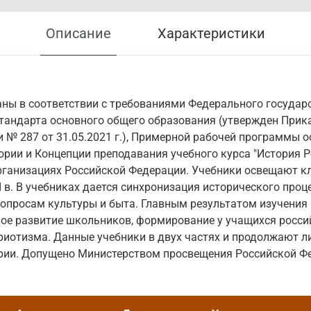
Описание
Характеристики
ны в соответствии с требованиями Федерального государ
стандарта основного общего образования (утвержден При
 № 287 от 31.05.2021 г.), Примерной рабочей программы 
ории и Концепции преподавания учебного курса "История Р
рганизациях Российской Федерации. Учебники освещают 
I в. В учебниках дается синхронизация исторического проц
опросам культуры и быта. Главным результатом изучения 
ное развитие школьников, формирование у учащихся росс
риотизма. Данные учебники в двух частях и продолжают л
ории. Допущено Министерством просвещения Российской Ф