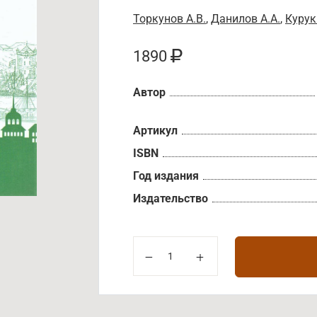
Торкунов А.В.
,
Данилов А.А.
,
Курук
1890
Автор
Артикул
ISBN
Год издания
Издательство