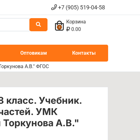
+7 (905) 519-04-58
Корзина
0
0.00
Оптовикам
Контакты
Торкунова А.В." ФГОС
8 класс. Учебник.
 частей. УМК
 Торкунова А.В."