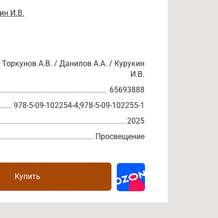
ин И.В.
Торкунов А.В. / Данилов А.А. / Курукин
И.В.
65693888
978-5-09-102254-4;978-5-09-102255-1
2025
Просвещение
Купить