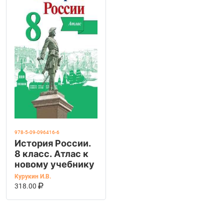
978-5-09-096416-6
История России.
8 класс. Атлас к
новому учебнику
Курукин И.В.
В КОРЗИНУ
КУПИТЬ НА OZON
318.00