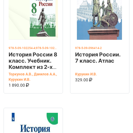
978-5-09-102254-4;978-5-09-102255-1
978-5-09-096414-2
История России 8
История России.
класс. Учебник.
7 класс. Атлас
Комплект из 2-х
частей. УМК
Торкунов А.В.
,
Данилов А.А.
,
Курукин И.В.
"История России
В КОРЗИНУ
КУПИТЬ НА OZ
Курукин И.В.
329.00
В КОРЗИНУ
КУПИТЬ НА OZON
Торкунова А.В."
1 890.00
ФГОС