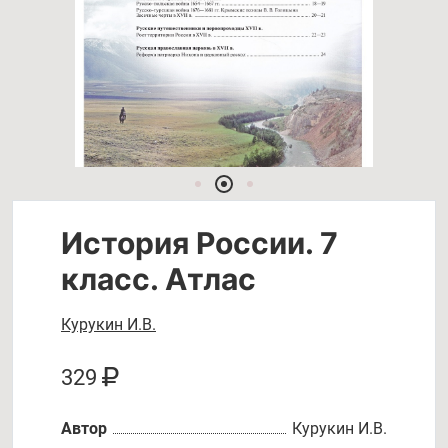
История России. 7
класс. Атлас
Курукин И.В.
329
Автор
Курукин И.В.