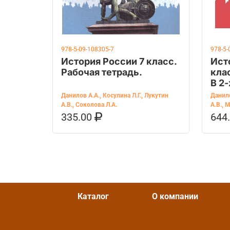
978-5-09-108305-7
978-5-
История России 7 класс.
Ист
Рабочая тетрадь.
кла
В 2-
Данилов А.А.
,
Косулина Л.Г.
,
Лукутин
Данило
А.В.
,
Соколова Л.А.
А.В.
,
М
335.00
644
В КОРЗИНУ
КУПИТЬ НА OZON
В К
Каталог
О компании