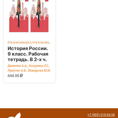
978-5-09-096420-3; 978-5-09-096421-0
История России.
9 класс. Рабочая
тетрадь. В 2-х ч.
Данилов А.А.
,
Косулина Л.Г.
,
Лукутин А.В.
,
Макарова М.И.
В КОРЗИНУ
КУПИТЬ НА OZON
644.00
+7 (905) 519-04-58