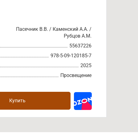
Пасечник В.В. / Каменский А.А. /
Рубцов А.М.
55637226
978-5-09-120185-7
2025
Просвещение
Купить