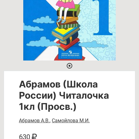
Абрамов (Школа
России) Читалочка
1кл (Просв.)
Абрамов А.В.
,
Самойлова М.И.
630