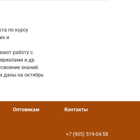
та по курсу
их и
вают работу с
ериалами и др.
усвоение знаний.
х даны на октябрь
Оптовикам
Контакты
+7 (905) 519-04-58