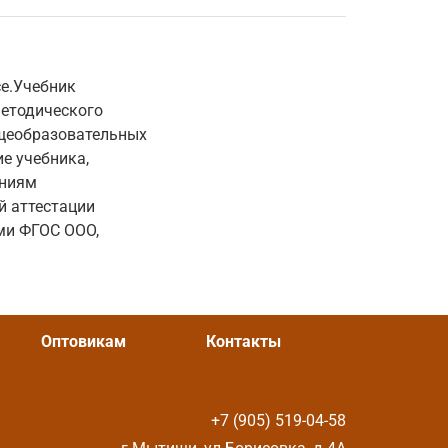
се.Учебник
методического
бщеобразовательных
е учебника,
аниям
й аттестации
ями ФГОС ООО,
Оптовикам
Контакты
+7 (905) 519-04-58