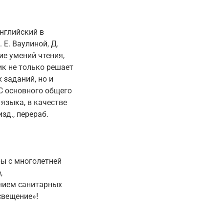
нглийский в
Е. Ваулиной, Д.
ие умений чтения,
к не только решает
заданий, но и
С основного общего
языка, в качестве
зд., перераб.
ы с многолетней
,
ением санитарных
свещение»!