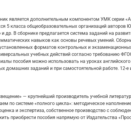
ник является дополнительным компонентом УМК серии «А
ся 5 класса общеобразовательных организаций авторов Ю. 
о и др. В сборнике предлагается система заданий на развит
амматических навыков как основы речевых умений. Сборни
установленных форматов контрольных и экзаменационных 
ниверсальных учебных действий согласно требованию ФГО
иалы пособия можно использовать на уроках английского 
 домашних заданий и при самостоятельной работе. 12-е и
вещение» — крупнейший производитель учебной литератур
аем по системе «полного цикла»: методическое наполнение
ценка и экспертиза, собственное производство с соблюд
жить приобрести пособия напрямую от Издательства «Про