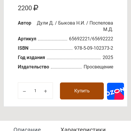
2200
Автор
Дули Д. / Быкова Н.И. / Поспелова
М.Д.
Артикул
65692221/65692222
ISBN
978-5-09-102373-2
Год издания
2025
Издательство
Просвещение
Купить
Описание
Характеристики