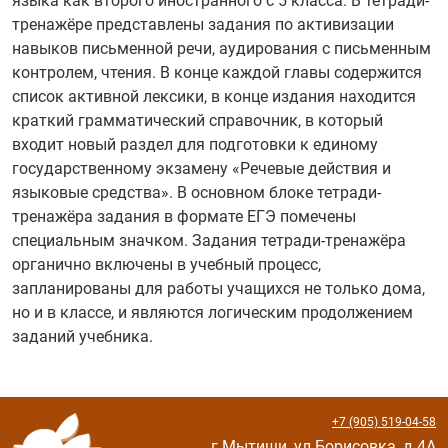
языка как второго иностранного с 5 класса. В тетради-
тренажёре представлены задания по активизации
навыков письменной речи, аудирования с письменным
контролем, чтения. В конце каждой главы содержится
список активной лексики, в конце издания находится
краткий грамматический справочник, в который
входит новый раздел для подготовки к единому
государственному экзамену «Речевые действия и
языковые средства». В основном блоке тетради-
тренажёра задания в формате ЕГЭ помечены
специальным значком. Задания тетради-тренажёра
органично включены в учебный процесс,
запланированы для работы учащихся не только дома,
но и в классе, и являются логическим продолжением
заданий учебника.
+7 (905) 519-04-58
г.Мытищи, ул.Борисовка, д.4А