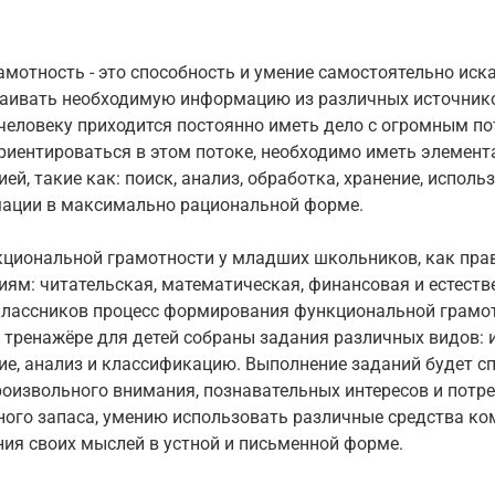
мотность - это способность и умение самостоятельно иска
ваивать необходимую информацию из различных источник
человеку приходится постоянно иметь дело с огромным п
ориентироваться в этом потоке, необходимо иметь элемен
й, такие как: поиск, анализ, обработка, хранение, исполь
ации в максимально рациональной форме.
циональной грамотности у младших школьников, как прав
ям: читательская, математическая, финансовая и естеств
оклассников процесс формирования функциональной грамо
м тренажёре для детей собраны задания различных видов: и
ие, анализ и классификацию. Выполнение заданий будет с
роизвольного внимания, познавательных интересов и потре
ного запаса, умению использовать различные средства к
ия своих мыслей в устной и письменной форме.