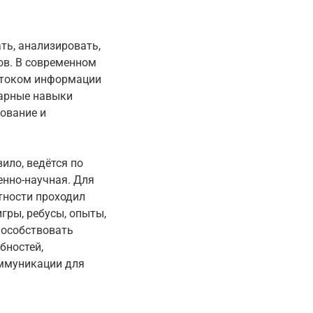
ть, анализировать,
ов. В современном
отоком информации
тарные навыки
зование и
ило, ведётся по
енно-научная. Для
тности проходил
гры, ребусы, опыты,
пособствовать
бностей,
оммуникации для