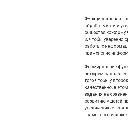
Функциональная гра
обрабатывать и ус
обществе каждому 
и, чтобы уверенно 
работы с информацие
применение информ
Формирование функ
четырём направлени
того чтобы у втор
качественно, в это
задания на сравнен
развитию у детей п
увеличению словар
грамотного изложен