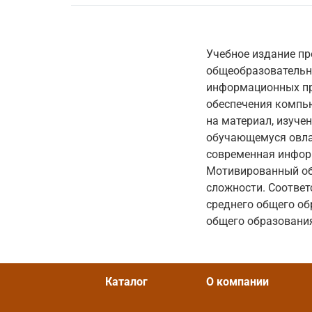
Учебное издание пр
общеобразовательн
информационных пр
обеспечения компью
на материал, изуче
обучающемуся овла
современная информ
Мотивированный об
сложности. Соотве
среднего общего об
общего образовани
Каталог
О компании