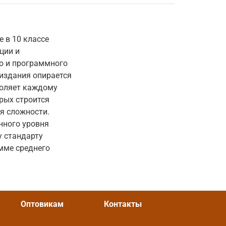
 в 10 классе
ции и
о и программного
издания опирается
воляет каждому
рых строится
я сложности.
нного уровня
у стандарту
мме среднего
Оптовикам
Контакты