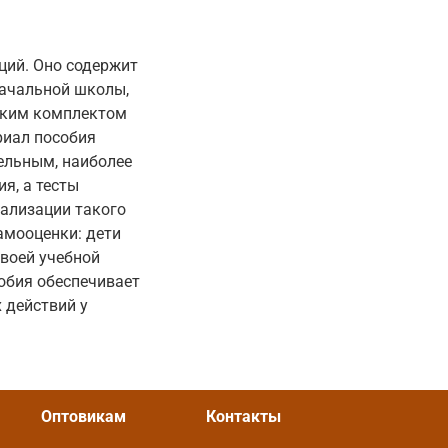
ций. Оно содержит
начальной школы,
еским комплектом
риал пособия
ельным, наиболее
я, а тесты
еализации такого
амооценки: дети
воей учебной
обия обеспечивает
 действий у
Оптовикам
Контакты